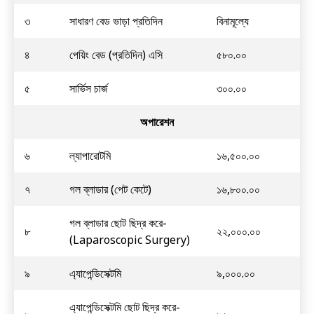
৩
সাধারণ বেড ভাড়া প্রতিদিন
বিনামূল্যে
৪
পেয়িং বেড (প্রতিদিন) এসি
৫৮০.০০
৫
সার্ভিস চার্জ
৩০০.০০
অপারেশন
৬
ল্যাপারোটমি
১৬,৫০০.০০
৭
গল ব্লাডার (পেট কেটে)
১৬,৮০০.০০
গল ব্লাডার ছোট ছিদ্র করে-
৮
২২,০০০.০০
(Laparoscopic Surgery)
৯
এ্যাপেন্ডিসেক্টমি
৯,০০০.০০
এ্যাপেন্ডিসেক্টমি ছোট ছিদ্র করে-