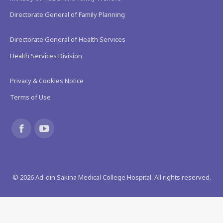
Directorate General of Family Planning
Directorate General of Health Services
Health Services Division
Privacy & Cookies Notice
Terms of Use
Find us on:
Facebook
YouTube
page
page
©
2026
Ad-din Sakina Medical College Hospital. All rights reserved.
opens
opens
in
in
new
new