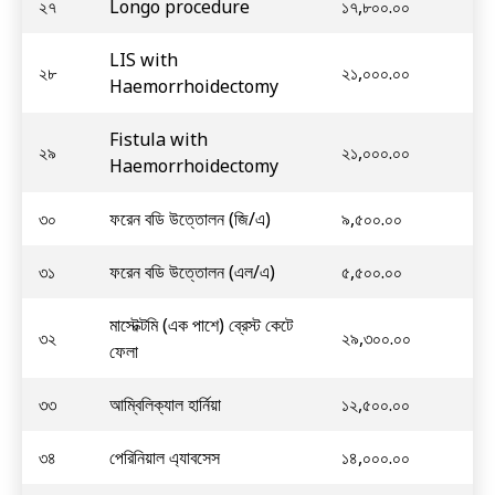
২৭
Longo procedure
১৭,৮০০.০০
LIS with
২৮
২১,০০০.০০
Haemorrhoidectomy
Fistula with
২৯
২১,০০০.০০
Haemorrhoidectomy
৩০
ফরেন বডি উত্তোলন (জি/এ)
৯,৫০০.০০
৩১
ফরেন বডি উত্তোলন (এল/এ)
৫,৫০০.০০
মাস্টেক্টমি (এক পাশে) ব্রেস্ট কেটে
৩২
২৯,৩০০.০০
ফেলা
৩৩
আম্বিলিক্যাল হার্নিয়া
১২,৫০০.০০
৩৪
পেরিনিয়াল এ্যাবসেস
১৪,০০০.০০