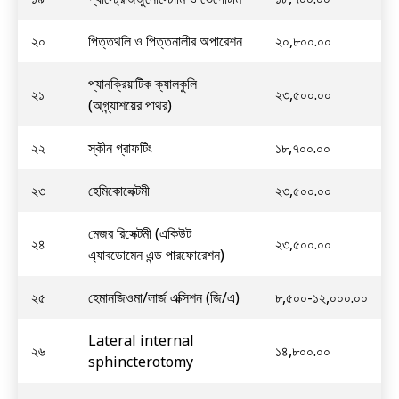
২০
পিত্তথলি ও পিত্তনালীর অপারেশন
২০,৮০০.০০
প্যানক্রিয়াটিক ক্যালকুলি
২১
২৩,৫০০.০০
(অগ্ন্যাশয়ের পাথর)
২২
স্কীন গ্রাফটিং
১৮,৭০০.০০
২৩
হেমিকোলেক্টমী
২৩,৫০০.০০
মেজর রিসেক্টমী (একিউট
২৪
২৩,৫০০.০০
এ্যাবডোমেন এন্ড পারফোরেশন)
২৫
হেমানজিওমা/লার্জ এক্সিশন (জি/এ)
৮,৫০০-১২,০০০.০০
Lateral internal
২৬
১৪,৮০০.০০
sphincterotomy