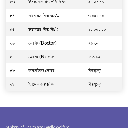
৫৩
লিম্ফনোড বায়োপসি জি/এ
৫,৮০০.০০
৫৪
ডারময়েড সিস্ট এল/এ
৬,০০০.০০
৫৫
ডারময়েড সিস্ট জি/এ
১০,০০০.০০
৫৬
ড্রেসিং (Doctor)
২৬০.০০
৫৭
ড্রেসিং (Nurse)
১৬০.০০
৫৮
কসমেটিকস সেলাই
বিনামূল্যে
৫৯
ইনডোর কনসাল্টেশন
বিনামূল্যে
Ministry of Health and Family Welfare