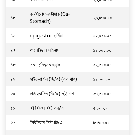
কারসিনোমা-স্টোমাক (Ca-
৪৫
২৯,৮০০.০০
Stomach)
৪৬
epigastric হার্নিয়া
১৮,০০০.০০
৪৭
পাইলনিডাল সাইনাস
১১,০০০.০০
৪৮
সাব-মেন্ডিবুলার গ্ল্যান্ড
১২,৫০০.০০
৪৯
হাইড্রোসিল (জি/এ) (এক পাশ)
১১,০০০.০০
৫০
হাইড্রোসিল (জি/এ)-দুই পাশ
১৬,৫০০.০০
৫১
সিবিসিয়াস সিস্ট এল/এ
৫,৮০০.০০
৫২
সিবিসিয়াস সিস্ট জি/এ
৮,৫০০.০০