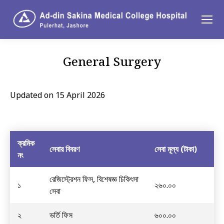
General Surgery
You are here:
Updated on 15 April 2026
ক্রমিক
সেবার বিবরণ
সেবা মূল্য (টাকা)
নং
রেজিস্ট্রেশন ফিস, বিশেষজ্ঞ চিকিৎসা
১
২৬০.০০
সেবা
২
ভর্তি ফিস
৬০০.০০