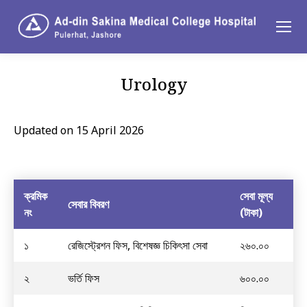
Urology
You are here:
Updated on 15 April 2026
ক্রমিক
সেবা মূল্য
সেবার বিবরণ
নং
(টাকা)
১
রেজিস্ট্রেশন ফিস, বিশেষজ্ঞ চিকিৎসা সেবা
২৬০.০০
২
ভর্তি ফিস
৬০০.০০