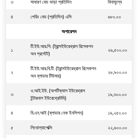
৩
সাধারণ বেড ভাড়া প্রতিদিন
বিনামূল্যে
৪
পেয়িং বেড (প্রতিদিন) এসি
৬৮০.০০
অপারেশন
টি.ইউ.আর.পি. (ট্রান্সইউরেথ্রাল রিসেকশন
১
২৬,৫০০.০০
অব প্রস্টেট)
টি.ইউ.আর.বি.টি. (ট্রান্সইউরেথ্রাল রিসেকশন
২
২৮,৯০০.০০
অব ব্লাডার টিউমার)
ও.আই.ইউ. (অপটিক্যাল ইউরেথ্রাল
৩
১৯,৩০০.০০
ইন্টারনাল ইউরেথ্রোটমি)
৪
বি.এন.আই (ব্লাডার নেক ইনসিশন)
১৯,২৫০.০০
৫
লিথোল্যাপেক্সি
২২,৬০০.০০