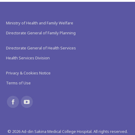
Ministry of Health and Family Welfare
Directorate General of Family Planning
Directorate General of Health Services
Health Services Division
Privacy & Cookies Notice
Terms of Use
Find us on:
Facebook
YouTube
page
page
©
2026
Ad-din Sakina Medical College Hospital. All rights reserved.
opens
opens