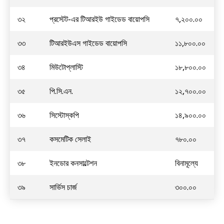
৩২
প্রস্টেট-এর টিআরইউ গাইডেড বায়োপসি
৭,২০০.০০
৩৩
টিআরইউএস গাইডেড বায়োপসি
১১,৮০০.০০
৩৪
মিউটোপ্লাস্টি
১৮,৮০০.০০
৩৫
পি.সি.এন.
১২,৭০০.০০
৩৬
সিস্টোস্কপি
১৪,৯০০.০০
৩৭
কসমেটিক সেলাই
৭৮০.০০
৩৮
ইনডোর কনসাল্টেশন
বিনামূল্যে
৩৯
সার্ভিস চার্জ
৩০০.০০