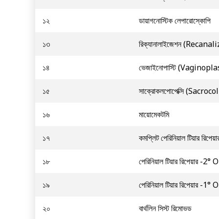
১২
ডায়াগনোস্টিক লেপারোস্কোপি
১৩
রিক্যানালাইজেশন (Recanal
১৪
ভেজাইনোপাস্টি (Vaginopla
১৫
সাক্রোকলপোপেক্সি (Sacroc
১৬
মায়োমেকটমি
১৭
কমপ্লিট পেরিনিয়াল টিয়ার রিপেয
১৮
পেরিনিয়াল টিয়ার রিপেয়ার -2° 
১৯
পেরিনিয়াল টিয়ার রিপেয়ার -1° 
২০
বার্থলিন সিস্ট রিমোভড