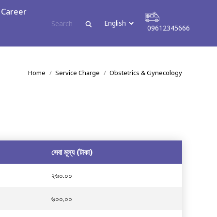
ress
Career
09612345666
09612345666
You are here:
Home
Service Charge
Obstetrics & Gynecology
সেবা মূল্য (টাকা)
২৬০.০০
৬০০.০০