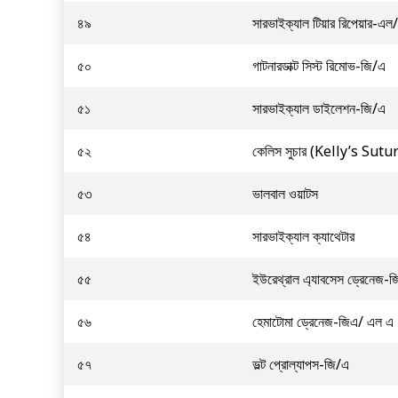
৪৯
সারভাইক্যাল টিয়ার রিপেয়ার-এল
৫০
গাটনারডাক্ট সিস্ট রিমোভ-জি/এ
৫১
সারভাইক্যাল ডাইলেশন-জি/এ
৫২
কেলিস সুচার (Kelly’s Sutu
৫৩
ভালবাল ওয়াটস
৫৪
সারভাইক্যাল ক্যাথেটার
৫৫
ইউরেথ্রাল এ্যাবসেস ড্রেনেজ-
৫৬
হেমাটোমা ড্রেনেজ-জিএ/ এল এ
৫৭
ভল্ট প্রোল্যাপস-জি/এ