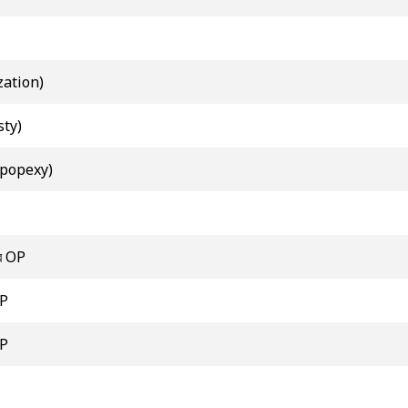
ization)
sty)
olpopexy)
়ার OP
OP
OP