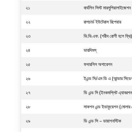
২১
বার্থলিন সিস্ট মারসুপিয়ালাইজেশন
২২
রাপচার্ড ইউটেরাস রিপেয়ার
২৩
ভি.ভি.এফ. (গরীব রোগী হলে ফ্রি) 
২৪
ভারদিমস্
২৫
ফদারগিল অপারেশন
২৬
ইএন্ড সি/এম ডি এ (আন্ডার সিড
২৭
ডি এন্ড সি (ইনকমপ্লিট এ্যাবরশ
২৮
সাকশন এন্ড ইভাকুয়েশন (মোলার প
২৯
ডি এন্ড সি – ডায়াগনস্টিক