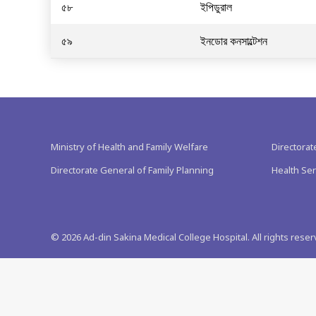
৫৮
ইপিডুরাল
৫৯
ইনডোর কনসাল্টেশন
Ministry of Health and Family Welfare
Directorat
Directorate General of Family Planning
Health Ser
©
2026
Ad-din Sakina Medical College Hospital. All rights reser