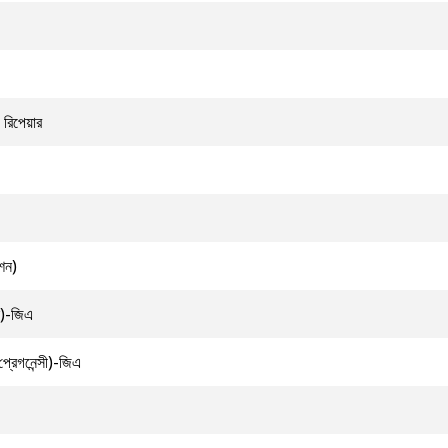
রিপেয়ার
েশন)
ন)-জিএ
্রেগনেন্সী)-জিএ