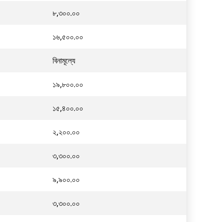
৮,৩০০.০০
১৬,৫০০.০০
বিনামূল্যে
১৯,৮০০.০০
১৫,৪০০.০০
২,২০০.০০
৩,৩০০.০০
৯,৯০০.০০
৩,৩০০.০০