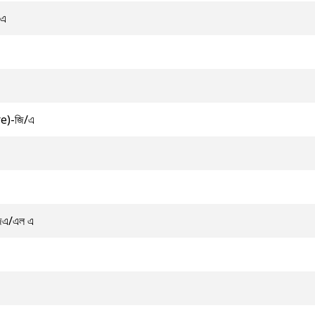
/এ
re)-জি/এ
জিএ/এল এ