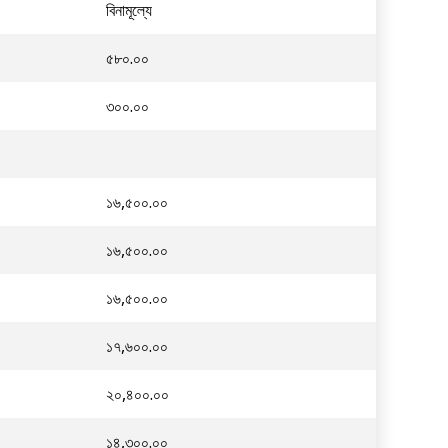
বিনামূল্যে
৫৮০.০০
৩০০.০০
১৬,৫০০.০০
১৬,৫০০.০০
১৬,৫০০.০০
১৭,৬০০.০০
২০,৪০০.০০
১৪,৩০০.০০