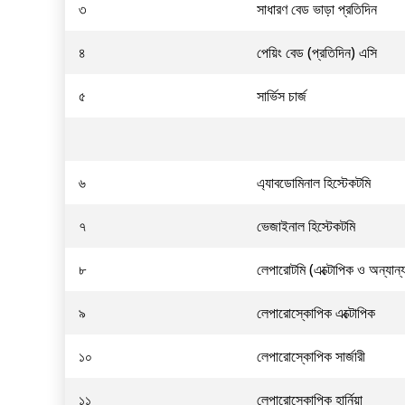
৩
সাধারণ বেড ভাড়া প্রতিদিন
৪
পেয়িং বেড (প্রতিদিন) এসি
৫
সার্ভিস চার্জ
৬
এ্যাবডোমিনাল হিস্টেকটমি
৭
ভেজাইনাল হিস্টেকটমি
৮
লেপারোটমি (এক্টোপিক ও অন্যান্
৯
লেপারোস্কোপিক এক্টোপিক
১০
লেপারোস্কোপিক সার্জারী
১১
লেপারোস্কোপিক হার্নিয়া