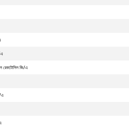
এ
/এ
সিল রেকটোসিল জি/এ
ি/এ
এ